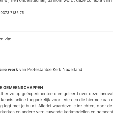
en wij hen ondersteunen, daarom wordt deze collecte van h
 0373 7186 75
en via:
aire werk
van Protestantse Kerk Nederland
UWE GEMEENSCHAPPEN
t er volop geëxperimenteerd en geleerd over deze innovat
ennis online toegankelijk voor iedereen die hiermee aan de
legt met je buurt. Allerlei waardevolle inzichten, door de 
erkerken en andere vernieuwende kerkmodellen en gemeenten 