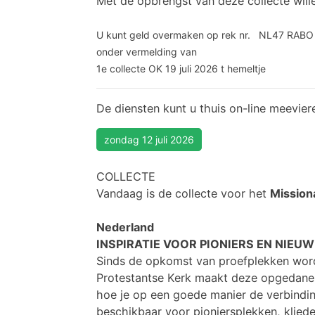
Met de opbrengst van deze collecte will
U kunt geld overmaken op rek nr. NL47 RABO
onder vermelding van
1e collecte OK 19 juli 2026 t hemeltje
De diensten kunt u thuis on-line meevier
zondag 12 juli 2026
COLLECTE
Vandaag is de collecte voor het
Mission
Nederland
INSPIRATIE VOOR PIONIERS EN NIE
Sinds de opkomst van proefplekken word
Protestantse Kerk maakt deze opgedane k
hoe je op een goede manier de verbinding 
beschikbaar voor pioniersplekken, klied