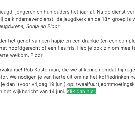
, jeugd, jongeren en hun ouders het jaar af. Na de dienst 
 bij de kindernevendienst, de jeugdkerk en de 18± groep is 
reugd.
Irene, Sonja en Floor
er het genot van een hapje en een drankje (en een complete
 het hoofdgerecht of een fles fris. Heb je ook zin om mee 
arte welkom. Floor
.
rvakantie! Rob Kosterman, die we al kennen omdat hij rege
tor. We nodigen je van harte uit om na het koffiedrinken n
ef je dan (voor vrijdag 19 juni) op: twaalfuurtjeontmoeti
 het wijkbericht van 14 juni.
Klik dan hier.