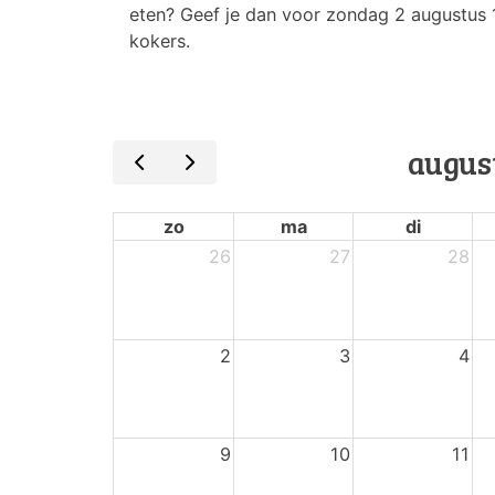
eten? Geef je dan voor zondag 2 augustus 12 
kokers.
augus
zo
ma
di
26
27
28
2
3
4
9
10
11