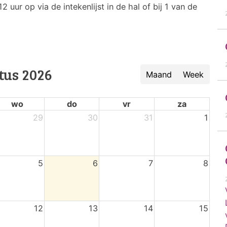
uur op via de intekenlijst in de hal of bij 1 van de
tus 2026
Maand
Week
wo
do
vr
za
29
30
31
1
5
6
7
8
12
13
14
15