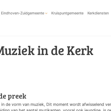
Eindhoven-Zuidgemeente
Kruispuntgemeente
Kerkdiensten
Muziek in de Kerk
de preek
t in de vorm van muziek, Dit moment wordt afwisselend ve
eiding van het aantal muzikanten, vooral ook jeugdige, is g