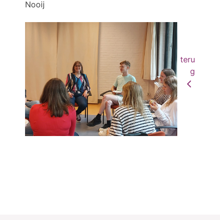
Nooij
teru
g